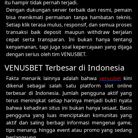
itu hampir tidak pernah terjadi.
Dengan dukungan server terbaik dan resmi, pemain
bisa menikmati permainan tanpa hambatan teknis.
Setiap klik terasa mulus, responsif, dan semua proses
transaksi baik deposit maupun withdraw berjalan
cepat serta transparan. Ini bukan hanya tentang
kenyamanan, tapi juga soal kepercayaan yang dijaga
dengan serius oleh tim VENUSBET.
VENUSBET Terbesar di Indonesia
Fakta menarik lainnya adalah bahwa
venusbet
kini
dikenal sebagai salah satu platform slot online
terbesar di Indonesia. Jumlah pengguna aktif yang
terus meningkat setiap harinya menjadi bukti nyata
bahwa kehadiran situs ini bukan hanya sesaat. Basis
pengguna yang luas menciptakan komunitas yang
aktif dan saling berbagi informasi mengenai game,
tips menang, hingga event atau promo yang sedang
berlangsung.