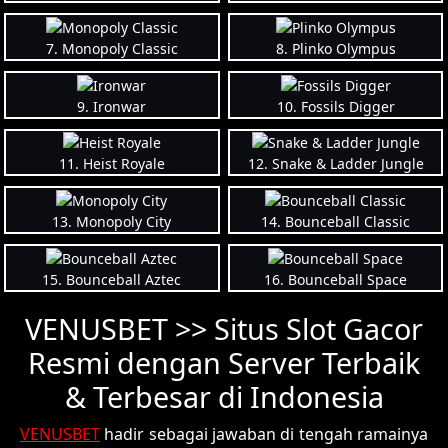
7. Monopoly Classic
8. Plinko Olympus
9. Ironwar
10. Fossils Digger
11. Heist Royale
12. Snake & Ladder Jungle
13. Monopoly City
14. Bounceball Classic
15. Bounceball Aztec
16. Bounceball Space
VENUSBET >> Situs Slot Gacor
Resmi dengan Server Terbaik
& Terbesar di Indonesia
VENUSBET
hadir sebagai jawaban di tengah ramainya