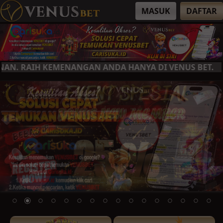
MASUK
DAFTAR
N. RAIH KEMENANGAN ANDA HANYA DI VENUS BET.