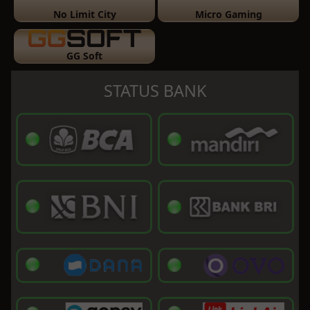
No Limit City
Micro Gaming
GG Soft
STATUS BANK